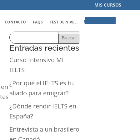
MIS CURSOS
Elementos 0
CONTACTO
FAQS
TEST DE NIVEL
Buscar
Entradas recientes
Curso Intensivo MI
IELTS
¿Por qué el IELTS es tu
 en
aliado para emigrar?
etes
¿Dónde rendir IELTS en
España?
Entrevista a un brasilero
en Canadá.