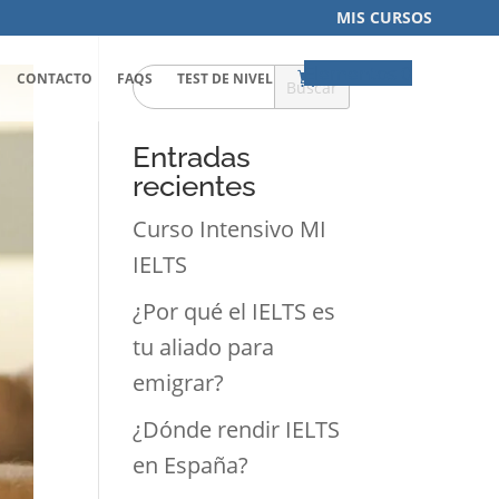
MIS CURSOS
Elementos 0
CONTACTO
FAQS
TEST DE NIVEL
Buscar
Entradas
recientes
Curso Intensivo MI
IELTS
¿Por qué el IELTS es
tu aliado para
emigrar?
¿Dónde rendir IELTS
en España?